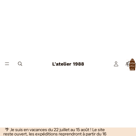
Nomb
L'atelier 1988
total
Accue
d’artic
dans l
panier:
🌴 Je suis en vacances du 22 juillet au 15 août ! Le site
reste ouvert, les expéditions reprendront à partir du 16